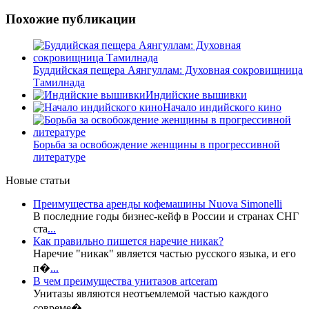
Похожие публикации
Буддийская пещера Аянгуллам: Духовная сокровищница
Тамилнада
Индийские вышивки
Начало индийского кино
Борьба за освобождение женщины в прогрессивной
литературе
Новые статьи
Преимущества аренды кофемашины Nuova Simonelli
В последние годы бизнес-кейф в России и странах СНГ
ста
...
Как правильно пишется наречие никак?
Наречие "никак" является частью русского языка, и его
п�
...
В чем преимущества унитазов artceram
Унитазы являются неотъемлемой частью каждого
совреме�
...