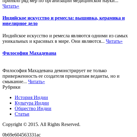
приняло ряд мер по организации медицинской науки...
Читать»
Индийское искусство и ремесла: вышивка, керамика и
ювелирное дело
Индийское искусство и ремесла являются одними из самых
уникальных и красивых в мире. Они являются...
Читать»
Философия Махадевана
Философия Махадевана демонстрирует не только
приверженность ее создателя принципам веданты, но и
смыкание...
Читать»
Рубрики
История Индии
Культура Индии
Общество Индии
Статьи
Copyright © 2015. All Rights Reserved.
0b69e604563331ac