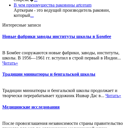
В чем преимущества раковины artceram
Арткерам - это ведущий производитель раковин,
который
...
Интересные записи
Новые фабрики заводы институты школы в Бомбее
В Бомбее сооружаются новые фабрики, заводы, институты,
школы. В 1956—1961 гг. вступил в строй первый в Индии...
Читать»
Традиции миниатюры и бенгальской школы
Традиции миниатюры и бенгальской школы продолжает и
творчески перерабатывает художиик Ишвар Дас в...
Читать»
Медицинские исследования
После провозглашения независимости страны правительство