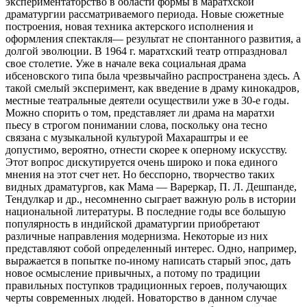
экспериментаторство в области формы в маратхской
драматургии рассматриваемого периода. Новые сюжетные
построения, новая техника актерского исполнения и
оформления спектакля— результат не спонтанного развития, а
долгой эволюции. В 1964 г. маратхский театр отпраздновал
свое столетие. Уже в начале века
социальная драма
ибсеновского типа была чрезвычайно распространена здесь. А
такой смелый эксперимент, как введение в драму кинокадров,
местные театральные деятели осуществили уже в 30-е годы.
Можно спорить о том, представляет ли драма на маратхи
пьесу в строгом понимании слова, поскольку она тесно
связана с музыкальной культурой Махараштры и ее
допустимо, вероятно, отнести скорее к оперному искусству.
Этот вопрос дискутируется очень широко и пока единого
мнения на этот счет нет. Но бесспорно, творчество таких
видных драматургов, как Мама — Вареркар, П. Л. Дешпанде,
Тендулкар и др., несомненно сыграет важную роль в истории
национальной литературы. В последние годы все большую
популярность в индийской драматургии приобретают
различные направления модернизма. Некоторые из них
представляют собой определенный интерес. Одно, например,
выражается в попытке по-иному написать старый эпос, дать
новое осмысление привычных, а потому по традиции
правильных поступков традиционных героев, получающих
черты современных людей. Новаторство в данном случае