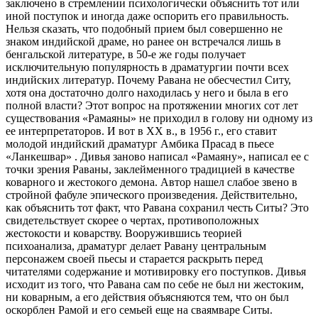
заключено в стремлении психологически объяснить тот или
иной поступок и иногда даже оспорить его правильность.
Нельзя сказать, что подобный прием был совершенно не
знаком индийской драме, но ранее он встречался лишь в
бенгальской литературе, в 50-е же годы получает
исключительную популярность в драматургии почти всех
индийских литератур. Почему Равана не обесчестил Ситу,
хотя она достаточно долго находилась у него и была в его
полной власти? Этот вопрос на протяжении многих сот лет
существования «Рамаяны» не приходил в голову ни одному из
ее интерпретаторов. И вот в XX в., в 1956 г., его ставит
молодой индийский драматург Амбика Прасад в пьесе
«Ланкешвар» . Дивья заново написал «Рамаяну», написал ее с
точки зрения Раваны, заклейменного традицией в качестве
коварного и жестокого демона. Автор нашел слабое звено в
стройной фабуле эпического произведения. Действительно,
как объяснить тот факт, что Равана сохранил честь Ситы? Это
свидетельствует скорее о чертах, противоположных
жестокости и коварству. Вооружившись теорией
психоанализа, драматург делает Равану центральным
персонажем своей пьесы и старается раскрыть перед
читателями содержание и мотивировку его поступков. Дивья
исходит из того, что Равана сам по себе не был ни жестоким,
ни коварным, а его действия объясняются тем, что он был
оскорблен Рамой и его семьей еще на сваямваре Ситы.