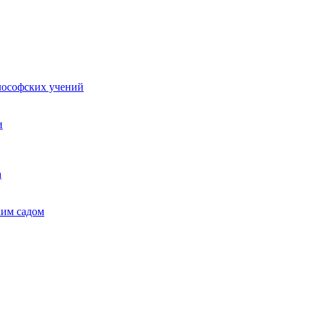
лософских учений
и
а
ким садом