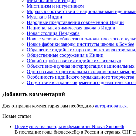
Микрорайоны в Индии
Мистицизм и интуитивизм
Мораль в соответствии с национальными идейным
Музыка в Индии
Народные представления современной Индии
Национальная химическая школа в Индии
Новая столица Пенджаба
Новые условия общественно-политического и культ
Новые фабрики заводы институты школы в Бомбее
Обращение индийских прозаиков к творчеству зап
Общественные сооружения в Индии
Общий строй развития индийских литератур
Объективно-научная интерпретация национальных
Одно из самых оригинальных современных мемор
Особенность индийского музыкального творчества
Отсутствие в стране современного драматического 
Добавить комментарий
Для отправки комментария вам необходимо
авторизоваться
.
Новые статьи
Преимущества аренды кофемашины Nuova Simonelli
В последние годы бизнес-кейф в России и странах СНГ с