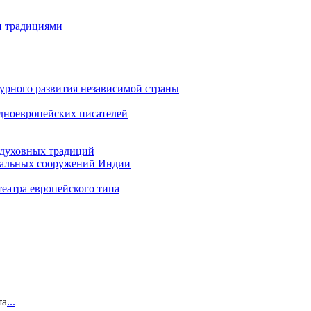
и традициями
урного развития независимой страны
адноевропейских писателей
 духовных традиций
иальных сооружений Индии
театра европейского типа
та
...