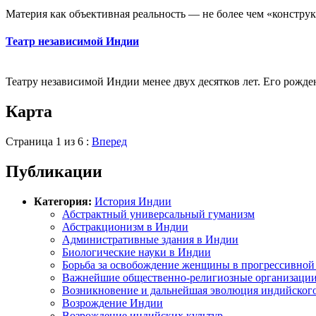
Материя как объективная реальность — не более чем «конструк
Театр независимой Индии
Театру независимой Индии менее двух десятков лет. Его рожден
Карта
Страница 1 из 6 :
Вперед
Публикации
Категория:
История Индии
Абстрактный универсальный гуманизм
Абстракционизм в Индии
Административные здания в Индии
Биологические науки в Индии
Борьба за освобождение женщины в прогрессивной
Важнейшие общественно-религиозные организаци
Возникновение и дальнейшая эволюция индийског
Возрождение Индии
Возрождение индийских культур