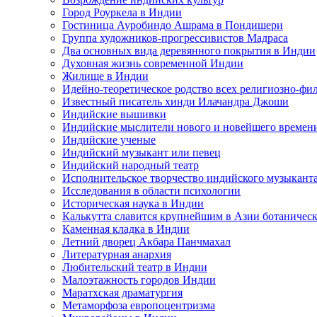
Город Роуркела в Индии
Гостиница Ауробиндо Ашрама в Пондишери
Группа художников-прогрессивистов Мадраса
Два основных вида деревянного покрытия в Индии
Духовная жизнь современной Индии
Жилище в Индии
Идейно-теоретическое родство всех религиозно-фи
Известный писатель хинди Илачандра Джоши
Индийские вышивки
Индийские мыслители нового и новейшего времен
Индийские ученые
Индийский музыкант или певец
Индийский народный театр
Исполнительское творчество индийского музыкант
Исследования в области психологии
Историческая наука в Индии
Калькутта славится крупнейшим в Азии ботаничес
Каменная кладка в Индии
Летний дворец Акбара Панчмахал
Литературная анархия
Любительский театр в Индии
Малоэтажность городов Индии
Маратхская драматургия
Метаморфоза европоцентризма