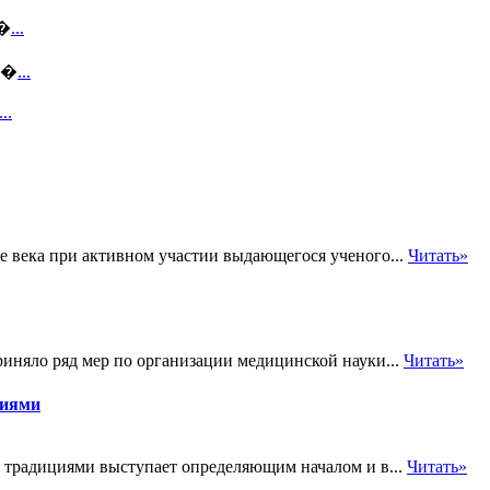
п�
...
ме�
...
...
е века при активном участии выдающегося ученого...
Читать»
иняло ряд мер по организации медицинской науки...
Читать»
циями
и традициями выступает определяющим началом и в...
Читать»