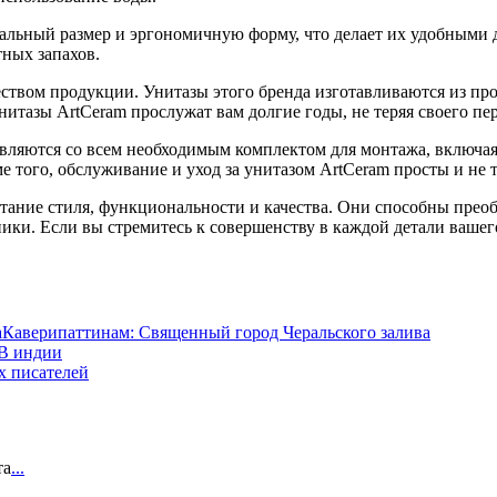
альный размер и эргономичную форму, что делает их удобными 
ных запахов.
еством продукции. Унитазы этого бренда изготавливаются из пр
унитазы ArtCeram прослужат вам долгие годы, не теряя своего пе
ляются со всем необходимым комплектом для монтажа, включая 
е того, обслуживание и уход за унитазом ArtCeram просты и не 
тание стиля, функциональности и качества. Они способны преоб
ки. Если вы стремитесь к совершенству в каждой детали вашег
Каверипаттинам: Священный город Черальского залива
 В индии
х писателей
та
...