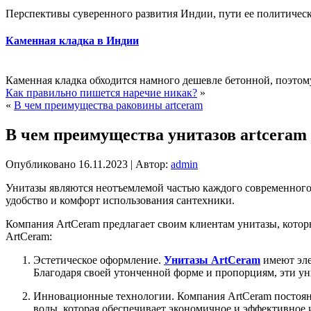
Перспективы суверенного развития Индии, пути ее политическ
Каменная кладка в Индии
Каменная кладка обходится намного дешевле бетонной, поэтом
Как правильно пишется наречие никак?
»
«
В чем преимущества раковины artceram
В чем преимущества унитазов artceram
Опубликовано
16.11.2023
|
Автор:
admin
Унитазы являются неотъемлемой частью каждого современного
удобство и комфорт использования сантехники.
Компания ArtCeram предлагает своим клиентам унитазы, котор
ArtCeram:
Эстетическое оформление.
Унитазы ArtCeram
имеют эле
Благодаря своей утонченной форме и пропорциям, эти ун
Инновационные технологии. Компания ArtCeram постоян
воды, которая обеспечивает экономичное и эффективное 