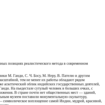
чных позициях реалистического метода в современном
ники
М. Ганди, С. Ч. Босу, М. Неру, В. Пателю и другим
асштабной, тем не менее их работы обладают рядом
аже аскетический облик индийских государственных деятелей,
анди. На пьедестале сутулый человек в больших очках, с
вижения. В стране почти нет общественных мест — зданий,
альным музеем поставили монументальную скульптуру,
 — символическое воплощение самой Индии, мудрой, красивой,