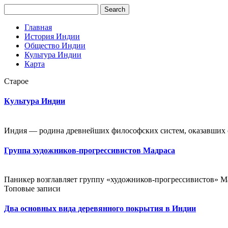
Главная
История Индии
Общество Индии
Культура Индии
Карта
Старое
Культура Индии
Индия — родина древнейших философских систем, оказавших о
Группа художников-прогрессивистов Мадраса
Паникер возглавляет группу «художников-прогрессивистов» Мад
Топовые записи
Два основных вида деревянного покрытия в Индии