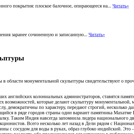
нного покрытия: плоское балочное, опирающееся на...
Читать»
нения заранее сочиненную и записанную...
Читать»
льптуры
 в области монументальной скульптуры свидетельствуют о про
вших английских колониальных администраторов, ставятся памят
ех возможностей, которые делают скульптуру монументальной, м
лу, демократичны по характеру, передают строгий, несколько д
щийся в ряде городов страны один вариант памятника Махатме Г
палку. Таким Индия навсегда запомнила лидера национального д
кционистов. Всего несколько лет назад в Дели рядом с Национ
ны с сосудом для воды в руках, образ глубоко индийский. Это