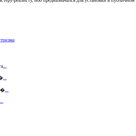
астеру-реалисту, ибо предназначался для установки в публичном 
тризма
та
...
п�
...
ме�
...
...