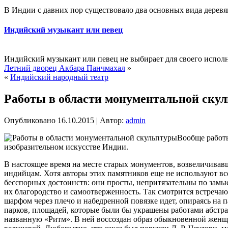
В Индии с давних пор существовало два основных вида деревя
Индийский музыкант или певец
Индийский музыкант или певец не выбирает для своего испол
Летний дворец Акбара Панчмахал
»
«
Индийский народный театр
Работы в области монументальной ску
Опубликовано
16.10.2015
|
Автор:
admin
Вообще работы
изобразительном искусстве Индии.
В настоящее время на месте старых монументов, возвеличива
индийцам. Хотя авторы этих памятников еще не используют вс
бесспорных достоинств: они просты, непритязательны по замыс
их благородство и самоотверженность. Так смотрится встречаю
шарфом через плечо и набедренной повязке идет, опираясь на 
парков, площадей, которые были бы украшены работами абстра
названную «Ритм». В ней воссоздан образ обыкновенной женщи