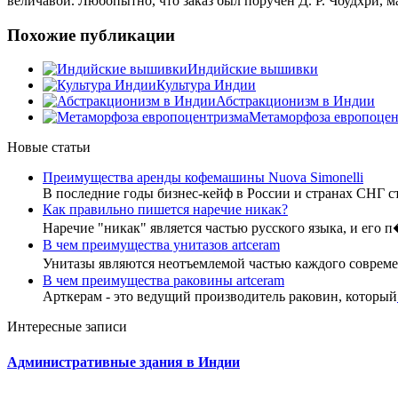
величавой. Любопытно, что заказ был поручен Д. Р. Чоудхри, м
Похожие публикации
Индийские вышивки
Культура Индии
Абстракционизм в Индии
Метаморфоза европоцен
Новые статьи
Преимущества аренды кофемашины Nuova Simonelli
В последние годы бизнес-кейф в России и странах СНГ с
Как правильно пишется наречие никак?
Наречие "никак" является частью русского языка, и его 
В чем преимущества унитазов artceram
Унитазы являются неотъемлемой частью каждого совре
В чем преимущества раковины artceram
Арткерам - это ведущий производитель раковин, который
Интересные записи
Административные здания в Индии