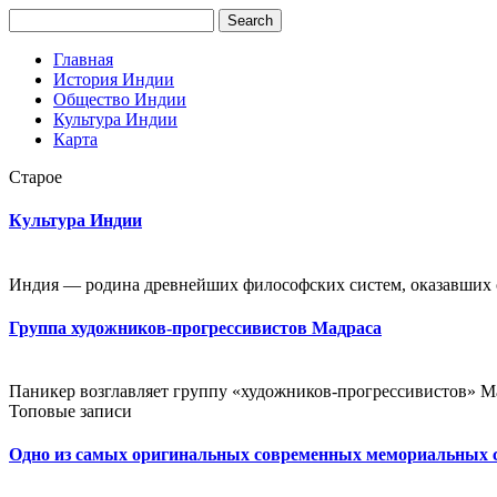
Главная
История Индии
Общество Индии
Культура Индии
Карта
Старое
Культура Индии
Индия — родина древнейших философских систем, оказавших о
Группа художников-прогрессивистов Мадраса
Паникер возглавляет группу «художников-прогрессивистов» Мад
Топовые записи
Одно из самых оригинальных современных мемориальных 