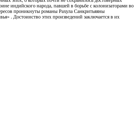
нных эпох, о которых почти не сохранилось достоверных
ине индийского народа, павшей в борьбе с колонизаторами во
тересов проникнуты романы Рахула Санкритьяяны
ья» . Достоинство этих произведений заключается в их