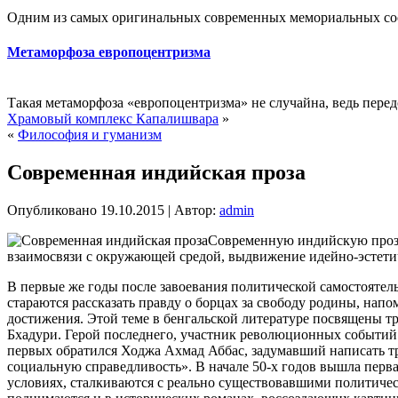
Одним из самых оригинальных современных мемориальных соо
Метаморфоза европоцентризма
Такая метаморфоза «европоцентризма» не случайна, ведь перед
Храмовый комплекс Капалишвара
»
«
Философия и гуманизм
Современная индийская проза
Опубликовано
19.10.2015
|
Автор:
admin
Современную индийскую прозу 
взаимосвязи с окружающей средой, выдвижение идейно-эстети
В первые же годы
после завоевания политической самостоятел
стараются рассказать правду о борцах за свободу родины, нап
достижения. Этой теме в бенгальской литературе посвящены 
Бхадури. Герой последнего, участник революционных событий а
первых обратился Ходжа Ахмад Аббас, задумавший написать тр
социальную справедливость». В начале 50-х годов вышла пер
условиях, сталкиваются с реально существовавшими политиче