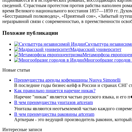
поднимаются и в исторических романах, воссоздающих картины
сведений. Страстным протестом против рабства наполнен ром
время Великого национального восстания 1857—1859 гг. Духо
«Бесстрашный полководец», «Приятный сон», «Забытый путешес
неразрывной связи с современностью, в преемственности осво
Похожие публикации
Скульптура независим
Мадрасский университет
Метаморфоза европоцен
Многообразие городов
Новые статьи
Преимущества аренды кофемашины Nuova Simonelli
В последние годы бизнес-кейф в России и странах СНГ с
Как правильно пишется наречие никак?
Наречие "никак" является частью русского языка, и его 
В чем преимущества унитазов artceram
Унитазы являются неотъемлемой частью каждого совре
В чем преимущества раковины artceram
Арткерам - это ведущий производитель раковин, который
Интересные записи