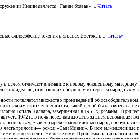
ружений Индии является «Ганди-бхаван»,...
Читать»
овые философские течения в странах Востока в...
Читать»
в целом отличают внимание к новому жизненному материалу, гл
ческих идеалов, отвечающих насущным интересам народных мас
ьности появляется множество произведений об освободительном
омнить своим соотечественникам, какой ценой была завоевана не
трилогия Гопала Халдара, завершенная в 1951 г., романы «При
вгуста 1942 г., в ночь перед казнью день за днем вспоминает в
илогию о том, «как четырехсотмиллионный народ пробудился от
вая часть трилогии— роман «Сын Индии». В нем вымышленные п
скими и общественными деятелями. Проблемы национально-освоб