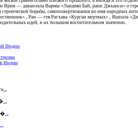
 жизни сравнительно близкого прошлого, а иногда и тех отдале
ан Врин — даванлала Вармы «Лакшми Бай, рани Джханси» о геро
м героической борьбы, самопожертвования во имя народных ин
твенник» , Ран — гея Рагхава «Курган мертвых» , Яшпала «Див
бодительных идей, в их большом воспитательном значении.
ой Индии
тризма
 в Индии
та
...
п�
...
ме�
...
...