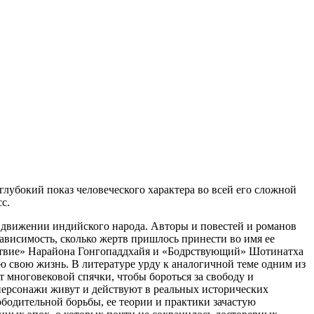
убокий показ человеческого характера во всей его сложной
с.
 движении индийского народа. Авторы и повестей и романов
зависимость, сколько жертв пришлось принести во имя ее
шествие» Нарайона Гонгопаддхайя и «Бодрствующий» Шотинатха
сю свою жизнь. В литературе урду к аналогичной теме одним из
 многовековой спячки, чтобы бороться за свободу и
ерсонажи живут и действуют в реальных исторических
одительной борьбы, ее теории и практики зачастую