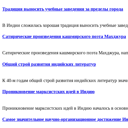
Традиция выносить учебные заведения за пределы города
В Индии сложилась хорошая традиция выносить учебные заведе
Сатирические произведения кашмирского поэта Махджура
Сатирические произведения кашмирского поэта Махджура, напр
Общий строй развития индийских литератур
К 40-м годам общий строй развития индийских литератур значи
Проникновение марксистских идей в Индию
Проникновение марксистских идей в Индию началось в основн
Самое значительное научно-организационное достижение И