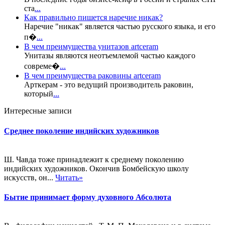
ста
...
Как правильно пишется наречие никак?
Наречие "никак" является частью русского языка, и его
п�
...
В чем преимущества унитазов artceram
Унитазы являются неотъемлемой частью каждого
совреме�
...
В чем преимущества раковины artceram
Арткерам - это ведущий производитель раковин,
который
...
Интересные записи
Среднее поколение индийских художников
Ш. Чавда тоже принадлежит к среднему поколению
индийских художников. Окончив Бомбейскую школу
искусств, он...
Читать»
Бытие принимает форму духовного Абсолюта