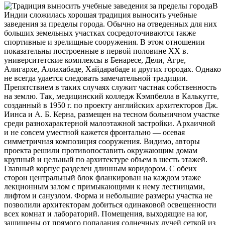
В
Индии сложилась хорошая традиция выносить учебные
заведения за пределы города. Обычно на отведенных для них
больших земельных участках сосредоточиваются также
спортивные и зрелищные сооружения. В этом отношении
показательны построенные в первой половине XX в.
университетские комплексы
в Бенаресе, Дели, Агре,
Алигархе, Аллахабаде, Хайдарабаде и других городах. Однако
не всегда удается следовать замечательной традиции.
Препятствием в таких случаях служит частная собственность
на землю. Так, медицинский колледж Кэмпбелла в Калькутте,
созданный в 1950 г. по проекту английских архитекторов Дж.
Иинса и А. Б. Керна, размещен на тесном больничном участке
среди разнохарактерной малоэтажной застройки. Архаичной
и не совсем уместной кажется фронтально — осевая
симметричная композиция сооружения. Видимо, авторы
проекта решили противопоставить окружающим домам
крупный и цельный по архитектуре объем в шесть этажей.
Главный корпус разделен длинным коридором. С обеих
сторон центральный блок фланкирован на каждом этаже
лекционным залом с примыкающими к нему лестницами,
лифтом и санузлом. Форма и небольшие размеры участка не
позволили архитекторам добиться одинаковой освещенности
всех комнат и лабораторий. Помещения, выходящие на юг,
защищены от прямого попадания солнечных лучей сеткой из