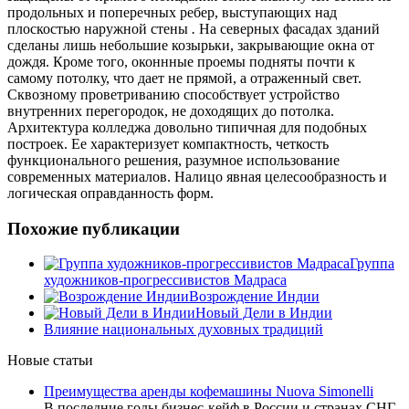
продольных и поперечных ребер, выступающих над
плоскостью наружной стены
.
На северных фасадах зданий
сделаны лишь небольшие козырьки, закрывающие окна от
дождя. Кроме того, оконнные проемы подняты почти к
самому потолку, что дает не прямой, а отраженный свет.
Сквозному проветриванию способствует устройство
внутренних перегородок, не доходящих до потолка.
Архитектура колледжа довольно типичная для подобных
построек. Ее характеризует компактность, четкость
функционального решения, разумное использование
современных материалов. Налицо явная целесообразность и
логическая оправданность форм.
Похожие публикации
Группа
художников-прогрессивистов Мадраса
Возрождение Индии
Новый Дели в Индии
Влияние национальных духовных традиций
Новые статьи
Преимущества аренды кофемашины Nuova Simonelli
В последние годы бизнес-кейф в России и странах СНГ