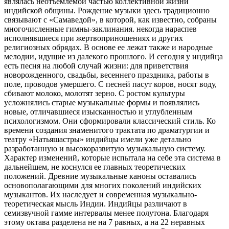
являлась неотъемлемой частью коллективной жизни
индийской общины. Рождение музыки здесь традиционно
связывают с «Самаведой», в которой, как известно, собраны
многочисленные гимны-заклинания.
некогда нараспев
исполнявшиеся при жертвоприношениях и других
религиозных обрядах. В основе ее лежат также и народные
мелодии, идущие из далекого прошлого. И сегодня у индийца
есть песня на любой случай жизни: для приветствия
новорожденного, свадьбы, весеннего праздника, работы в
поле, проводов умершего. С песней пасут коров, носят воду,
сбивают молоко, молотят зерно. С ростом культуры
усложнялись старые музыкальные формы и появлялись
новые, отличавшиеся изысканностью и углубленным
психологизмом. Они сформировали классический стиль. Ко
времени создания знаменитого трактата по драматургии и
театру «Натьяшастры» индийцы имели уже детально
разработанную и высокоразвитую музыкальную систему.
Характер изменений, которые испытала на себе эта система в
дальнейшем, не коснулся ее главных теоретических
положений. Древние музыкальные каноны оставались
основополагающими для многих поколений индийских
музыкантов. Их наследует и современная музыкально-
теоретическая мысль Индии. Индийцы различают в
семизвучной гамме интервалы менее полутона. Благодаря
этому октава разделена не на 7 равных, а на 22 неравных