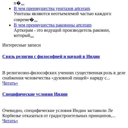
п�
...
В чем преимущества унитазов artceram
Унитазы являются неотъемлемой частью каждого
совреме�
...
В чем преимущества раковины artceram
Арткерам - это ведущий производитель раковин,
который
...
Интересные записи
Связь религии с философией и наукой в Индии
В религиозно-философских учениях существенная роль в деле
снабжения человечества «духовной пищей» наряду с...
Читать»
Специфические условия Индии
Очевидно, специфические условия Индии заставили Ле
Корбюзье отказаться от градостроительных принципов,...
Читать»