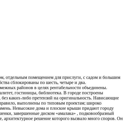
м, отдельным помещением для прислуги, с садом и большим
обства сблокированы
по шесть, четыре и два.
смежных районов в целях рентабельности объединены.
литет, гостиницы, библиотека. В городе построены
, без каких-либо претензий на оригинальность. Нависающие
 правило, выполнены по типовым проектам; широко
амень. Невысокие дома и плоские крыши придают городу
шенки, завершенные диском «амалака» , подковообразный
е, архитектурное решение которого вызвало много споров. Он