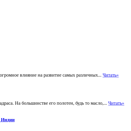
громное влияние на развитие самых различных...
Читать»
раса. На большинстве его полотен, будь то масло,...
Читать»
в Индии