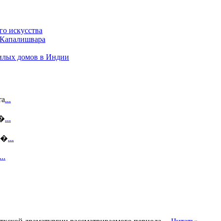
го искусства
 Капалишвара
илых домов в Индии
та
...
п�
...
ме�
...
...