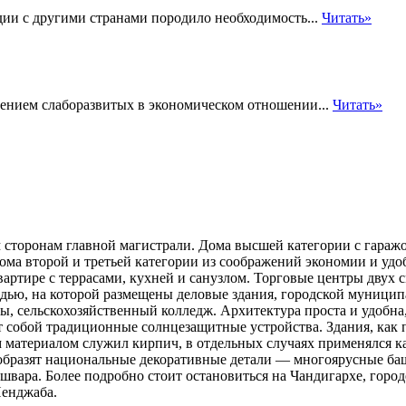
ии с другими странами породило необходимость...
Читать»
оением слаборазвитых в экономическом отношении...
Читать»
торонам главной магистрали. Дома высшей категории с гаражо
Дома второй и третьей категории из соображений экономии и уд
ртире с террасами, кухней и санузлом. Торговые центры двух 
ью, на которой размещены деловые здания, городской муниципа
ы, сельскохозяйственный колледж. Архитектура проста и удобна
т собой традиционные солнцезащитные устройства. Здания, как
материалом служил кирпич, в отдельных случаях применялся к
ообразят национальные декоративные детали — многоярусные ба
вара. Более подробно стоит остановиться на Чандигархе, город
Пенджаба.