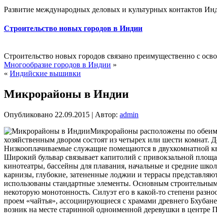
Развитие международных деловых и культурных контактов Инд
Строительство новых городов в Индии
Строительство новых городов связано преимущественно с осв
Многообразие городов в Индии
»
«
Индийские вышивки
Микрорайоны в Индии
Опубликовано
22.09.2015
|
Автор:
admin
Микрорайоны расположены по обеим с
хозяйственным двором состоят из четырех или шести комнат. 
Низкооплачиваемые служащие помещаются в двухкомнатной ква
Широкий бульвар связывает капитолий с привокзальной площад
кинотеатры, бассейны для плавания, начальные и средние школ
карнизы, глубокие, затененные лоджии и террасы представляю
использованы стандартные элементы. Основным строительным 
некоторую монотонность. Силуэт его в какой-то степени разн
проем «чайтья», ассоциирующиеся с храмами древнего Бхубанеш
возник на месте старинной одноименной деревушки в центре 