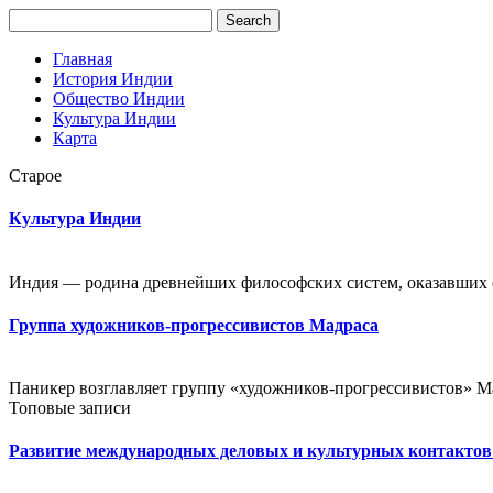
Главная
История Индии
Общество Индии
Культура Индии
Карта
Старое
Культура Индии
Индия — родина древнейших философских систем, оказавших о
Группа художников-прогрессивистов Мадраса
Паникер возглавляет группу «художников-прогрессивистов» Мад
Топовые записи
Развитие международных деловых и культурных контакто