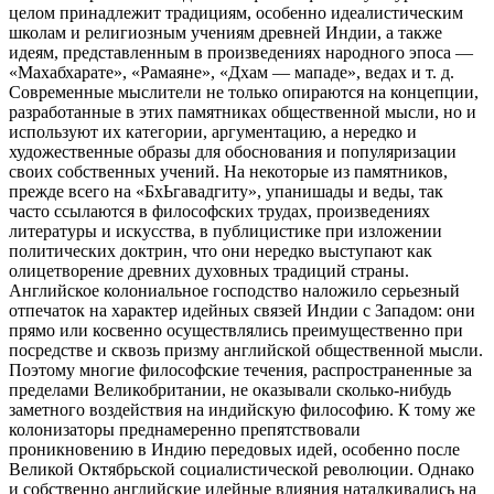
целом принадлежит традициям, особенно идеалистическим
школам и религиозным учениям древней Индии, а также
идеям, представленным в произведениях народного эпоса —
«Махабхарате», «Рамаяне», «Дхам — мападе», ведах
и т. д.
Современные мыслители не только опираются на концепции,
разработанные в этих памятниках общественной мысли, но и
используют их категории, аргументацию, а нередко и
художественные образы для обоснования и популяризации
своих собственных учений. На некоторые из памятников,
прежде всего на «БхЬгавадгиту», упанишады и веды, так
часто ссылаются в философских трудах, произведениях
литературы и искусства, в публицистике при изложении
политических доктрин, что они нередко выступают как
олицетворение древних духовных традиций страны.
Английское колониальное господство наложило серьезный
отпечаток на характер идейных связей Индии с Западом: они
прямо или косвенно осуществлялись преимущественно при
посредстве и сквозь призму английской общественной мысли.
Поэтому многие философские течения, распространенные за
пределами Великобритании, не оказывали сколько-нибудь
заметного воздействия на индийскую философию. К тому же
колонизаторы преднамеренно препятствовали
проникновению в Индию передовых идей, особенно после
Великой Октябрьской социалистической революции. Однако
и собственно английские идейные влияния наталкивались на