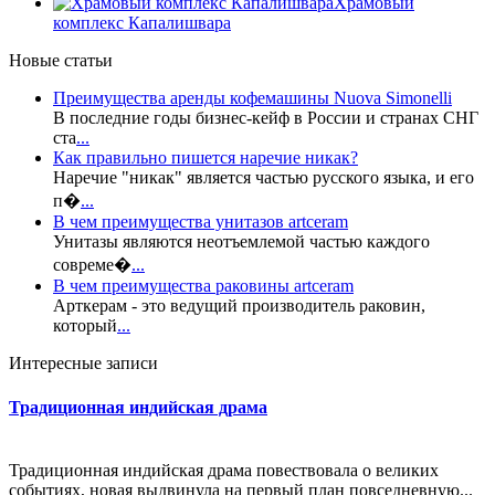
Храмовый
комплекс Капалишвара
Новые статьи
Преимущества аренды кофемашины Nuova Simonelli
В последние годы бизнес-кейф в России и странах СНГ
ста
...
Как правильно пишется наречие никак?
Наречие "никак" является частью русского языка, и его
п�
...
В чем преимущества унитазов artceram
Унитазы являются неотъемлемой частью каждого
совреме�
...
В чем преимущества раковины artceram
Арткерам - это ведущий производитель раковин,
который
...
Интересные записи
Традиционная индийская драма
Традиционная индийская драма повествовала о великих
событиях, новая выдвинула на первый план повседневную...