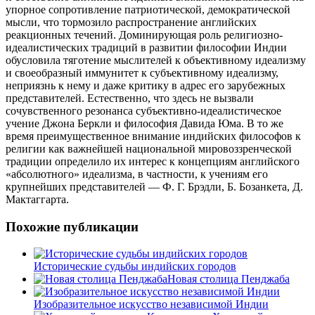
упорное сопротивление патриотической, демократической
мысли, что тормозило распространение английских
реакционных течений. Доминирующая роль религиозно-
идеалистических традиций в развитии философии Индии
обусловила тяготение мыслителей к объективному идеализму
и своеобразный иммунитет к субъективному идеализму,
неприязнь к нему и даже критику в адрес его зарубежных
представителей. Естественно, что здесь не вызвали
сочувственного резонанса субъективно-идеалистическое
учение Джона Беркли и философия Давида Юма. В то же
время преимущественное внимание индийских философов к
религии как важнейшей национальной мировоззренческой
традиции определило их интерес к концепциям английского
«абсолютного» идеализма, в частности, к учениям его
крупнейших представителей — Ф. Г. Брэдли, Б. Бозанкета, Д.
Мактаггарта.
Похожие публикации
Исторические судьбы индийских городов
Новая столица Пенджаба
Изобразительное искусство независимой Индии