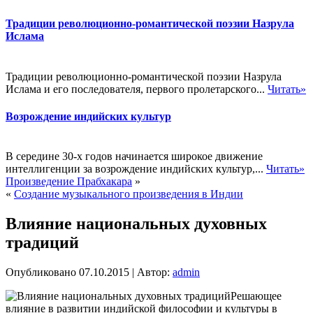
Традиции революционно-романтической поэзии Назрула
Ислама
Традиции революционно-романтической поэзии Назрула
Ислама и его последователя, первого пролетарского...
Читать»
Возрождение индийских культур
В середине 30-х годов начинается широкое движение
интеллигенции за возрождение индийских культур,...
Читать»
Произведение Прабхакара
»
«
Создание музыкального произведения в Индии
Влияние национальных духовных
традиций
Опубликовано
07.10.2015
|
Автор:
admin
Решающее
влияние в развитии индийской философии и культуры в