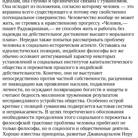
идеалам, она глубоко и органически связана с гуманизмом.
Она исходит из положения, согласно которому человек — это
вершина всего существующего и потому ему свойственно
потенциальное совершенство. Человечество вообще не может
жить, не стремясь к нравственному прогрессу. «Человек,—
пишет Радхакришнан,— не способен жить и работать без
надежды на действительное достижение высшего морального
плана». Нередки также попытки рассматривать проблему
человека в социально-историческом аспекте. Оставаясь на
идеалистических позициях, индийские философы все же
обычно осознают антигуманный характер некоторых
установлений и социальных институтов капиталистического
общества и пережитков прошлого в индийской
действительности. Конечно, они не выступают
непосредственно против частной собственности, расценивая
ее ликвидацию как проявление насилия, подавления
личности, но осуждают поляризацию богатств и нищеты и
считают бедность миллионов тружеников результатом
несправедливого устройства общества. Особенно острой
критике с позиций гуманизма подвергается кастовая система
и неприкасаемость. В целях теоретического обоснования
необходимости преодоления этого социального пережитка к
философской трактовке проблемы человека прибегают не
только философы, но и социологи и общественные деятели.
Хорошо известны принципы, развитые Джавахарлалом Неру