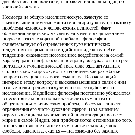
для обоснования политики, направленной на ликвидацию
кастовой системы.
Несмотря на общую идеалистическую, зачастую со
значительной примесью мистики и спиритуализма, трактовку
проблемы человека к человеческих ценностей, факт
обращения индийских мыслителей к ней и выдвижение ее
подчас в качестве коренной проблемы философии
свидетельствует об определенных гуманистических
тенденциях современного индийского идеализма. Эти
тенденции оказывают несомненное воздействие на самый
характер развития философии в стране, возбуждают интерес
не только к гуманистической трактовке ряда актуальных
философских вопросов, но и к теоретической разработке
вопроса о сущности самого гуманизма. Возрастающий
интерес к этому вопросу и высказывающиеся в связи с ним
разные точки зрения стимулируют более глубокое его
исследование. Индийские философы постепенно убеждаются
в несостоятельности попыток отделить гуманизм от
общественно-политических проблем, в бессмысленности
ограничения его чисто духовной сферой. Под влиянием
огромных социальных изменений, происходящих во всем
мире и в самой Индии, они приближаются к пониманию того,
что осуществление высоких гуманистических идеалов —
свободы, равенства, счастья — невозможно без важных