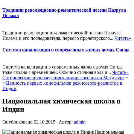
Традиции революционно-романтической поэзии Назрула
Ислама
Традиции революционно-романтической поэзии Назрула
Ислама и его последователя, первого пролетарского...
Читать»
Система канализации в современных жилых домах Синда
Система канализации в современных жилых домах Синда
тоже сходна с древнейшей. Обычно сточная вода и...
Читать»
Сатирические произведения кашмирского поэта Махджура
»
«
Ценность первых кинофильмов режиссеров-реалистов в
Индии
Национальная химическая школа в
Индии
Опубликовано
02.10.2015
|
Автор:
admin
Национальная