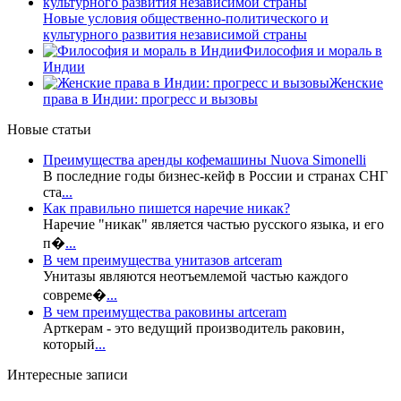
Новые условия общественно-политического и
культурного развития независимой страны
Философия и мораль в
Индии
Женские
права в Индии: прогресс и вызовы
Новые статьи
Преимущества аренды кофемашины Nuova Simonelli
В последние годы бизнес-кейф в России и странах СНГ
ста
...
Как правильно пишется наречие никак?
Наречие "никак" является частью русского языка, и его
п�
...
В чем преимущества унитазов artceram
Унитазы являются неотъемлемой частью каждого
совреме�
...
В чем преимущества раковины artceram
Арткерам - это ведущий производитель раковин,
который
...
Интересные записи