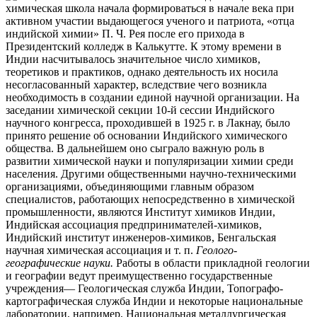
химическая школа начала формироваться в начале века при
активном участии выдающегося ученого и патриота, «отца
индийской химии» П. Ч. Рея после его прихода в
Президентский колледж в Калькутте. К этому времени в
Индии насчитывалось значительное число химиков,
теоретиков и практиков, однако деятельность
их носила
несогласованный характер, вследствие чего возникла
необходимость в создании единой научной организации. На
заседании химической секции 10-й сессии Индийского
научного конгресса, проходившей в 1925 г. в Лакнау, было
принято решение об основании Индийского химического
общества. В дальнейшем оно сыграло важную роль в
развитии химической науки и популяризации химии среди
населения. Другими общественными научно-техническими
организациями, объединяющими главным образом
специалистов, работающих непосредственно в химической
промышленности, являются Институт химиков Индии,
Индийская ассоциация предпринимателей-химиков,
Индийский институт инженеров-химиков, Бенгальская
научная химическая ассоциация и т. п.
Геолого-
географические науки.
Работы в области прикладной геологии
и географии ведут преимущественно государственные
учреждения— Геологическая служба Индии, Топографо-
картографическая служба Индии и некоторые национальные
лаборатории, например, Национальная металлургическая