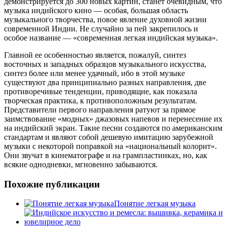
демонстрируется до 300 новых картин, станет очевидным, что
музыка индийского кино — особая, большая область
музыкального творчества, повое явление духовной жизни
современной Индии. Не случайно за пей закрепилось и
особое название — «современная легкая индийская музыка».
Главной ее особенностью является, пожалуй, синтез
восточных и западных образцов музыкального искусства,
синтез более или менее удачный, ибо в этой музыке
существуют два принципиально разных направления, две
противоречивые тенденции, приводящие, как показала
творческая практика, к противоположным результатам.
Представители первого направления ратуют за прямое
заимствование «модных» джазовых напевов и перенесение их
на индийский экран. Такие песни создаются по американским
стандартам и являют собой дешевую имитацию зарубежной
музыки с некоторой поправкой на «национальный колорит».
Они звучат в кинематографе и на грампластинках, но, как
всякие однодневки, мгновенно забываются.
Похожие публикации
Понятие легкая музыка