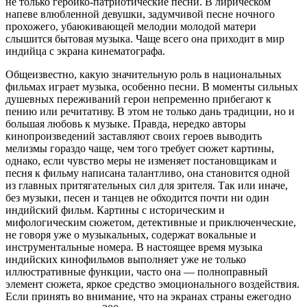
не только героико-патриотические песни. В лирическом
напеве влюбленной девушки, задумчивой песне ночного
прохожего, убаюкивающей мелодии молодой матери
слышится бытовая музыка. Чаще всего она приходит в мир
индийца с экрана кинематографа.
Общеизвестно, какую
значительную роль в национальных
фильмах играет музыка, особенно песни. В моменты сильных
душевных переживаний герои непременно прибегают к
пению или речитативу. В этом не только дань традиции, но и
большая любовь к музыке. Правда, нередко авторы
кинопроизведений заставляют своих героев выводить
мелизмы гораздо чаще, чем того требует сюжет картины,
однако, если чувство меры не изменяет постановщикам и
песня к фильму написана талантливо, она становится одной
из главных притягательных сил для зрителя. Так или иначе,
без музыки, песен и танцев не обходится почти ни один
индийский фильм. Картины с историческим и
мифологическим сюжетом, детективные и приключенческие,
не говоря уже о музыкальных, содержат вокальные и
инструментальные номера. В настоящее время музыка
индийских кинофильмов выполняет уже не только
иллюстративные функции, часто она — полноправный
элемент сюжета, яркое средство эмоционального воздействия.
Если принять во внимание, что на экранах страны ежегодно