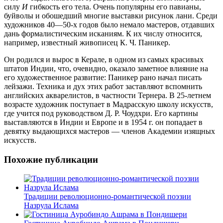
силу
И
гибкость его тела. Очень популярны его павианы,
буйволы и обошедший многие выставки рисунок лани. Среди
художников 40—50-х годов было немало мастеров, отдавших
дань формалистическим исканиям. К их числу относится,
например, известный живописец К. Ч. Паникер.
Он родился и вырос в Керале, в одном из самых красивых
штатов Индии, что, очевидно, оказало заметное влияние на
его художественное развитие: Паникер рано начал писать
лейзажи. Техника и дух этих работ заставляют вспомнить
английских акварелистов, в частности Тернера. В 25-летнем
возрасте художник поступает в Мадрасскую школу искусств,
где учится под руководством Д. Р. Чоудхри. Его картины
выставляются в Индии и Европе и в 1954 г. он попадает в
девятку выдающихся мастеров — членов Академии изящных
искусств.
Похожие публикации
Традиции революционно-романтической поэзии
Назрула Ислама