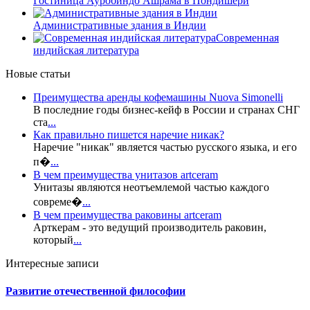
Гостиница Ауробиндо Ашрама в Пондишери
Административные здания в Индии
Современная
индийская литература
Новые статьи
Преимущества аренды кофемашины Nuova Simonelli
В последние годы бизнес-кейф в России и странах СНГ
ста
...
Как правильно пишется наречие никак?
Наречие "никак" является частью русского языка, и его
п�
...
В чем преимущества унитазов artceram
Унитазы являются неотъемлемой частью каждого
совреме�
...
В чем преимущества раковины artceram
Арткерам - это ведущий производитель раковин,
который
...
Интересные записи
Развитие отечественной философии