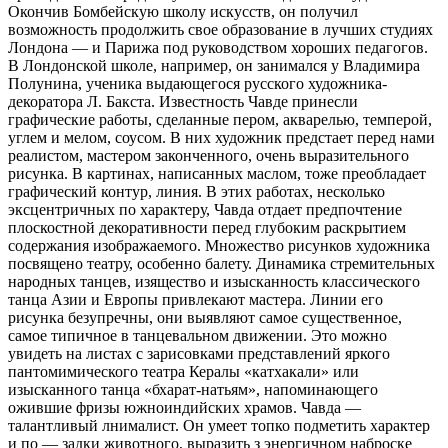
Окончив Бомбейскую школу искусств, он получил
возможность продолжить свое образование в лучших студиях
Лондона — и Парижа под руководством хороших педагогов.
В Лондонской школе, например, он занимался у Владимира
Полунина, ученика выдающегося
русского художника-
декоратора Л. Бакста. Известность Чавде принесли
графические работы, сделанные пером, акварелью, темперой,
углем и мелом, соусом. В них художник предстает перед нами
реалистом, мастером законченного, очень выразительного
рисунка. В картинах, написанных маслом, тоже преобладает
графический контур, линия. В этих работах, несколько
эксцентричных по характеру, Чавда отдает предпочтение
плоскостной декоративности перед глубоким раскрытием
содержания изображаемого. Множество рисунков художника
посвящено театру, особенно балету. Динамика стремительных
народных танцев, изящество и изысканность классического
танца Азии и Европы привлекают мастера. Линии его
рисунка безупречны, они выявляют самое существенное,
самое типичное в танцевальном движении. Это можно
увидеть на листах с зарисовками представлений яркого
пантомимического театра Кералы «катхакали» или
изысканного танца «бхарат-натьям», напоминающего
ожившие фризы южноиндийских храмов. Чавда —
талантливый лнималист. Он умеет топко подметить характер
и по — задки животного, выразить з энергичном наброске