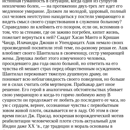
истинная гуманность в ситуации, когда один из супругов
неизлечимо болен, — на протяжении двух-трех лет идет его
медленное умирание. Должен ли молодой, здоровый, полный
сил человек неотступно находиться у постели умирающего и
видеть смысл своего существования в служении больному?
Справедливо ли клеймить его позором, если он, вспомнив о
том, что за стенами, где он заживо погребен, кипит жизнь,
пожелает вернуться к ней? Саадат Хасан Манто и Кришан
Чандр, Илачандра Джоши и Упендрацатх Ашк немало своих
произведений посвятили этой теме, по-разному решая ее. Ашк
влюбляет своего Шантилала в свояченицу, сестр умирающей
жены. Девушка любит этого измученного человека,
просидевшего два года около больной, но ответить на его
чувства ей мешает страх перед общественным осуждением.
Шантилал переживает тяжелую душевную драму, он
понимает всю неблаговидность своего поведения, но больше
не в силах считать себя мертвецом. Прабхакар дает иное
решение. Его герой в аналогичных обстоятельствах убивает
свою умирающую и когда-то горячо любимую жену В
сущности он продолжает ее любить до последнего ее часа, но
ум с сердцем, вернее, осознанные чувства с первобытным
зовом живой плоти, оказывается не в ладу. Об этом в свое
время писал Дж. Прасад. воскрешая возрожденческий мотив
реабилитации человеческой плоти столь актуальный для
Индии даже XX ‘в., где традиции и мораль основаны в