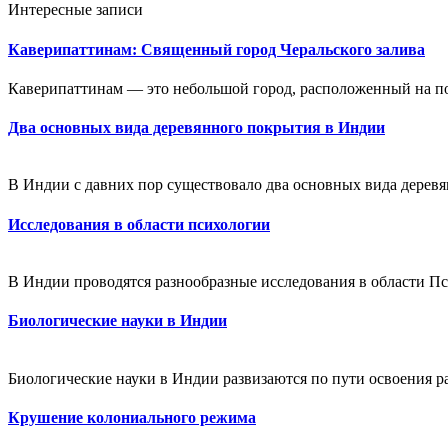
Интересные записи
Каверипаттинам: Священный город Черальского залива
Каверипаттинам — это небольшой город, расположенный на поб
Два основных вида деревянного покрытия в Индии
В Индии с давних пор существовало два основных вида деревя
Исследования в области психологии
В Индии проводятся разнообразные исследования в области Пс
Биологические науки в Индии
Биологические науки в Индии развизаются по пути освоения р
Крушение колониального режима