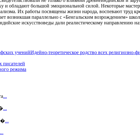
 свидетельствовали не только о влиянии древнеиндийской и за
у и обладают большой эмоциональной силой. Некоторые мастер
ализма. Их работы посвящены жизни народа, воспевают труд кре
гает возникшая параллельно с «Бенгальским возрождением» школ
индийские искусствоведы дали реалистическому направлению назв
Идейно-теоретическое родство всех религиозно-
х писателей
ного режима
та
...
п�
...
ме�
...
...