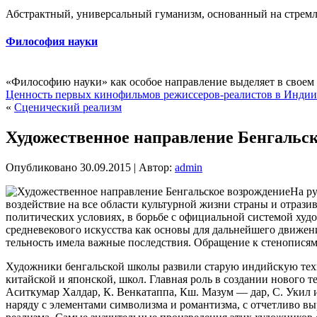
Абстрактный, универсальный гуманизм, основанный на стремле
Философия науки
«Философию науки» как особое направление выделяет в своем 
Ценность первых кинофильмов режиссеров-реалистов в Индии
«
Сценический реализм
Художественное направление Бенгальск
Опубликовано
30.09.2015
|
Автор:
admin
На ру
воздействие на все области культурной жизни страны и отраз
политических условиях, в борьбе с официальной системой худ
средневекового искусства как основы для дальнейшего движен
тельность имела важные последствия. Обращение к стенописям 
Художники бенгальской школы развили старую индийскую техн
китайской и японской, школ. Главная роль в создании нового
Аситкумар Халдар, К. Венкатаппа, Кш. Мазум — дар, С. Укил 
наряду с элементами символизма и романтизма, с отчетливо в