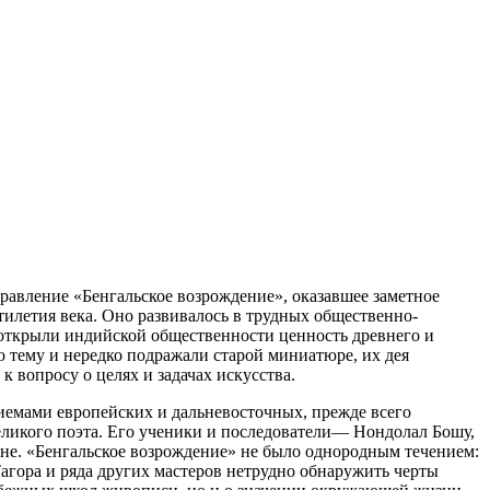
авление «Бенгальское возрождение», оказавшее заметное
илетия века.
Оно развивалось в трудных общественно-
 открыли индийской общественности ценность древнего и
 тему и нередко подражали старой миниатюре, их дея
 вопросу о целях и задачах искусства.
иемами европейских и дальневосточных, прежде всего
еликого поэта. Его ученики и последователи— Нондолал Бошу,
ане. «Бенгальское возрождение» не было однородным течением:
агора и ряда других мастеров нетрудно обнаружить черты