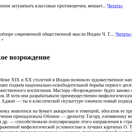
нии затушевать классовые противоречия, мешает...
Читать»
обзоре современной общественной мысли Индии Ч. Т....
Читать»
»
ое возрождение
беже XIX и XX столетий в Индии возникло художественное напр
ившее подъем национально-освободительной борьбы первого десят
ожественного воспитания. Мастера «Возрождения» будто заново
ия. И хотя они разрабатывали преимущественно мифологическую
Аджап — ты и классической скульптуре означало новый подход к
ику живописи на бумаге акварелью и темперой, обогатив ее пр
 течения принадлежала Обонин — дронатху Тагору, племяннику в
и др. — способствовали популяризации этого направления в стр
ыраженной мифологической условностью в лучших картинах О. Т