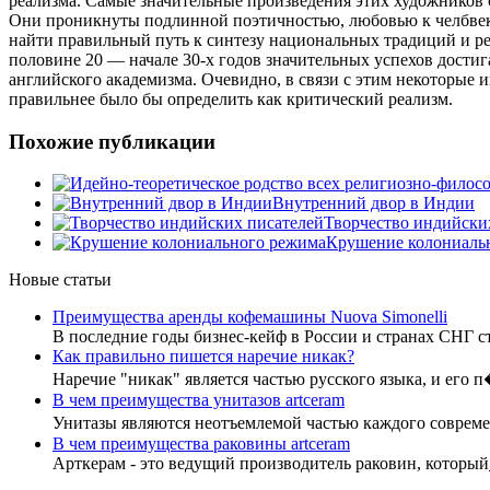
реализма. Самые значительные произведения этих художников
Они проникнуты подлинной поэтичностью, любовью к челбвек
найти правильный путь к синтезу национальных традиций и ре
половине 20 — начале 30-х годов значительных успехов дости
английского академизма. Очевидно, в связи с этим некоторые 
правильнее было бы определить как критический реализм.
Похожие публикации
Внутренний двор в Индии
Творчество индийски
Крушение колониаль
Новые статьи
Преимущества аренды кофемашины Nuova Simonelli
В последние годы бизнес-кейф в России и странах СНГ с
Как правильно пишется наречие никак?
Наречие "никак" является частью русского языка, и его 
В чем преимущества унитазов artceram
Унитазы являются неотъемлемой частью каждого совре
В чем преимущества раковины artceram
Арткерам - это ведущий производитель раковин, который