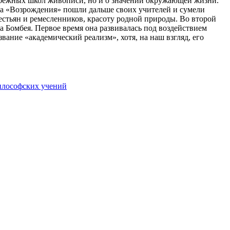
рубежных школ живописи, но и о значении окружающей жизни.
а «Возрождения» пошли дальше своих учителей и сумели
стьян и ремесленников, красоту родной природы. Во второй
а Бомбея. Первое время она развивалась под воздействием
ание «академический реализм», хотя, на наш взгляд, его
философских учений