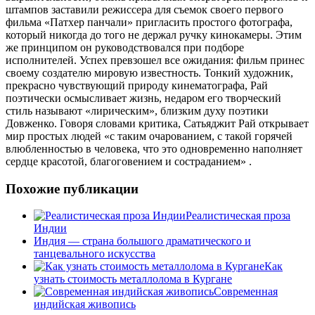
штампов заставили режиссера для съемок своего первого
фильма «Патхер панчали» пригласить простого фотографа,
который никогда до того не держал ручку кинокамеры. Этим
же принципом он руководствовался при подборе
исполнителей. Успех превзошел все ожидания: фильм принес
своему создателю мировую известность. Тонкий художник,
прекрасно чувствующий природу кинематографа, Рай
поэтически осмысливает жизнь, недаром его творческий
стиль называют «лирическим», близким духу поэтики
Довженко. Говоря словами критика, Сатьяджит Рай открывает
мир простых людей «с таким очарованием, с такой горячей
влюбленностью в человека, что это одновременно наполняет
сердце красотой, благоговением и состраданием» .
Похожие публикации
Реалистическая проза
Индии
Индия — страна большого драматического и
танцевального искусства
Как
узнать стоимость металлолома в Кургане
Современная
индийская живопись