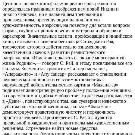
Ценность первых кинофильмов режиссеров-реалистов
определялась правдивым изображением новой Индии и
нового человека, но в дальнейшем требования к
произведениям, претендующим на подлинную
художественность, возросли, на повестку дня встали вопросы
формы,
глубины проникновения в материал и обрисовки
характеров. Значительные сдвиги, происходящие в индийском
кино, связывают с именем бенгальца Сатьяджита Рая,
творчество которого действительно ознаменовало
качественный скачок в развитии реалистического —
направления. «Я мечтаю показать на экране многогранную
жизнь Родины»,— говорит С. Рай, и этому посвящены все его
фильмы. Знаменитая трилогия «Патхер панчали» ,
«Апараджито» и «Апу сансар» рассказывает о становлении
человеческой личности и ее взаимоотношениях с
окружающей действительностью; картина «Маханагар»
поднимает животрепещущую проблему положения женщины
в современном индийском обществе ; та же тема раскрывается
в «Деви» , повествующем о том, как суеверия и невежество
губят жизнь молодой женщины; фильм «Абхиджан»
демонстрирует нравственную чистоту и порядочность
простого человека. Произведения С. Рая отлиуаются
предельной правдивостью и оригинальным художественным
решением. Стремление найти новые средства
выразительности, боязнь привычных операторских приемов и