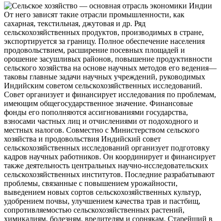
От него зависят такие отрасли промышленности, как
сахарная, текстильная, джутовая и др. Ряд
сельскохозяйственных продуктов, производимых в стране,
экспортируется за границу. Полное обеспечение населения
продовольствием, расширение посевных площадей и
орошение засушливых
районов, повышение продуктивности
сельского хозяйства на основе научных методов его ведения—
таковы главные задачи научных учреждений, руководимых
Индийским советом сельскохозяйственных исследований.
Совет организует и финансирует исследования по проблемам,
имеющим общегосударственное значение. Финансовые
фонды его пополняются ассигнованиями государства,
взносами частных лиц и отчислениями от подоходного и
местных налогов. Совместно с Министерством сельского
хозяйства и продовольствия Индийский совет
сельскохозяйственных исследований организует подготовку
кадров научных работников. Он координирует и финансирует
также деятельность центральных научно-исследовательских
сельскохозяйственных институтов. Последние разрабатывают
проблемы, связанные с повышением урожайности,
выведением новых сортов сельскохозяйственных культур,
удобрением почвы, улучшением качества трав и пастбищ,
сопротивляемостью сельскохозяйственных растений,
химикалиям, болезням, вредителям и сорнякам. Старейший в