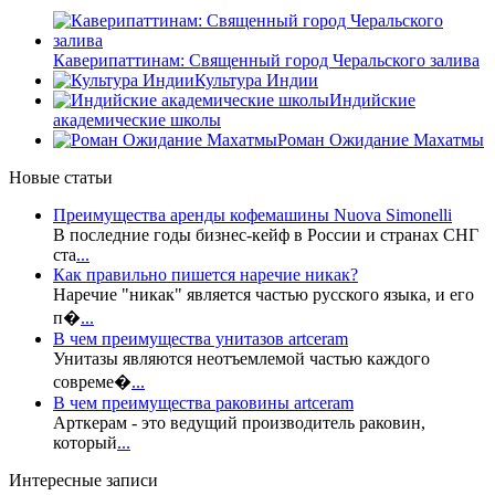
Каверипаттинам: Священный город Черальского залива
Культура Индии
Индийские
академические школы
Роман Ожидание Махатмы
Новые статьи
Преимущества аренды кофемашины Nuova Simonelli
В последние годы бизнес-кейф в России и странах СНГ
ста
...
Как правильно пишется наречие никак?
Наречие "никак" является частью русского языка, и его
п�
...
В чем преимущества унитазов artceram
Унитазы являются неотъемлемой частью каждого
совреме�
...
В чем преимущества раковины artceram
Арткерам - это ведущий производитель раковин,
который
...
Интересные записи