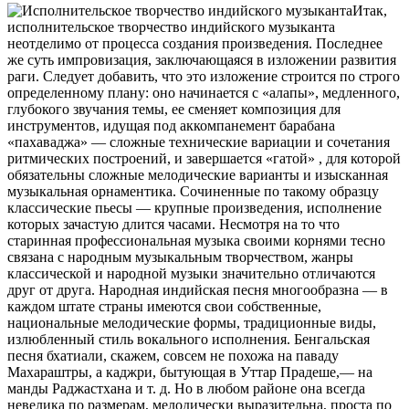
Итак,
исполнительское творчество индийского музыканта
неотделимо от процесса создания произведения. Последнее
же суть импровизация, заключающаяся в изложении развития
раги. Следует добавить, что это изложение строится по строго
определенному плану: оно начинается с «алапы», медленного,
глубокого звучания темы, ее сменяет композиция для
инструментов, идущая под аккомпанемент барабана
«пахаваджа» — сложные технические вариации и сочетания
ритмических построений, и завершается «гатой» , для которой
обязательны сложные мелодические варианты и изысканная
музыкальная орнаментика. Сочиненные по такому образцу
классические пьесы — крупные произведения, исполнение
которых зачастую длится часами. Несмотря на то что
старинная профессиональная музыка своими корнями тесно
связана с народным музыкальным творчеством, жанры
классической и народной музыки значительно отличаются
друг от друга. Народная индийская песня многообразна — в
каждом штате страны имеются свои собственные,
национальные мелодические формы, традиционные виды,
излюбленный стиль вокального исполнения. Бенгальская
песня бхатиали, скажем, совсем не похожа на паваду
Махараштры, а каджри, бытующая в Уттар Прадеше,— на
манды Раджастхана и т. д. Но в любом районе она всегда
невелика по размерам, мелодически выразительна, проста по