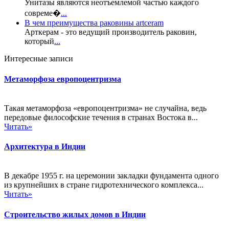
Унитазы являются неотъемлемой частью каждого
совреме�
...
В чем преимущества раковины artceram
Арткерам - это ведущий производитель раковин,
который
...
Интересные записи
Метаморфоза европоцентризма
Такая метаморфоза «европоцентризма» не случайна, ведь
передовые философские течения в странах Востока в...
Читать»
Архитектура в Индии
В декабре 1955 г. на церемонии закладки фундамента одного
из крупнейших в стране гидротехнического комплекса...
Читать»
Строительство жилых домов в Индии