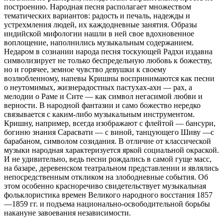
построению. Народная песня располагает множеством
тематических вариантов: радость и печаль, надежды и
устрехмления людей, их каждодневные занятия. Образы
индийской мифологии нашли в ней свое вдохновенное
воплощение, наполнились музыкальным содержанием.
Недаром в сознании народа песня тоскующей Радхи издавна
символизирует не только беспредельную любовь к божеству,
но и горячее, земное чувство девушки к своему
возлюбленному, напевы Кришны воспринимаются как песни
о неутомимых, жизнерадостных пастухах-ахн — рах, а
мелодии о Раме и Сите — как символ негасимой любви и
верности. В народной фантазии и само божество нередко
связывается с каким-либо музыкальным инструментом.
Кришну, например, всегда изображают с флейтой — бансури,
богиню знания Сарасвати — с виной, танцующего Шиву —с
барабаном, символом созидания. В отличие от классической
музыки народная характеризуется яркой социальной окраской.
И не удивительно, ведь песни рождались в самой гуще масс,
на базаре, деревенском театральном представлении и являлись
непосредственным откликом на злободневные события. Об
этом особенно красноречиво свидетельствует музыкальная
фольклористика времен Великого народного восстания 1857
—1859 гг. и подъема национально-освободительной борьбы
накануне завоевания независимости.